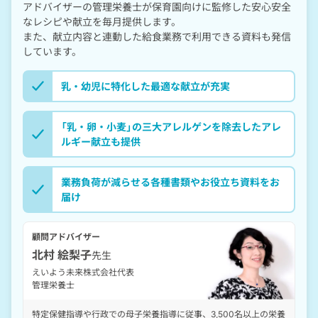
アドバイザーの管理栄養士が保育園向けに監修した安心安全
なレシピや献立を毎月提供します。
また、献立内容と連動した給食業務で利用できる資料も発信
しています。
乳・幼児に特化した最適な献立が充実
「乳・卵・小麦」の三大アレルゲンを除去した
アレ
ルギー献立も提供
業務負荷が減らせる各種書類やお役立ち資料をお
届け
顧問アドバイザー
北村 絵梨子
先生
えいよう未来株式会社代表
管理栄養士
特定保健指導や行政での母子栄養指導に従事、3,500名以上の栄養